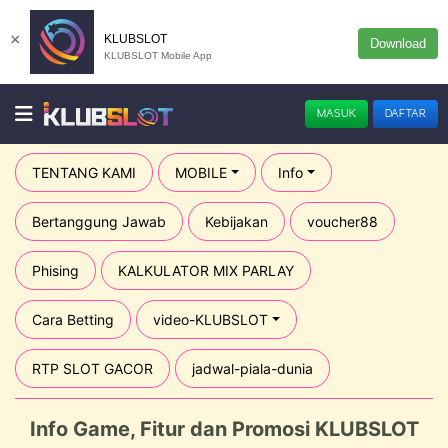
×
KLUBSLOT
Download
KLUBSLOT Mobile App
MASUK
DAFTAR
TENTANG KAMI
MOBILE
Info
Bertanggung Jawab
Kebijakan
voucher88
Phising
KALKULATOR MIX PARLAY
Cara Betting
video-KLUBSLOT
RTP SLOT GACOR
jadwal-piala-dunia
Info Game, Fitur dan Promosi KLUBSLOT