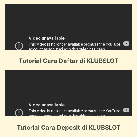
Tutorial Cara Daftar di KLUBSLOT
Tutorial Cara Deposit di KLUBSLOT