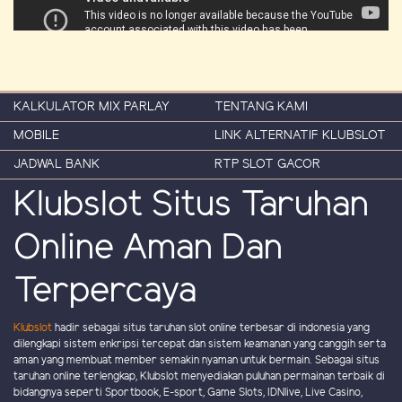
KALKULATOR MIX PARLAY
TENTANG KAMI
MOBILE
LINK ALTERNATIF KLUBSLOT
JADWAL BANK
RTP SLOT GACOR
Klubslot Situs Taruhan
Online Aman Dan
Terpercaya
Klubslot
hadir sebagai situs taruhan slot online terbesar di indonesia yang
dilengkapi sistem enkripsi tercepat dan sistem keamanan yang canggih serta
aman yang membuat member semakin nyaman untuk bermain. Sebagai situs
taruhan online terlengkap, Klubslot menyediakan puluhan permainan terbaik di
bidangnya seperti Sportbook, E-sport, Game Slots, IDNlive, Live Casino,