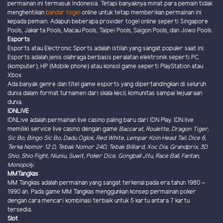
permainan ini termasuk Indonesia. Tetapi banyaknya minat para pemain tidak
menghentikan
bandar togel
online untuk tetap memberikan permainan ini
kepada pemain. Adapun beberapa provider togel online seperti Singapore
Pools, Jakarta Pools, Macau Pools, Taipei Pools, Saigon Pools, dan Jowo Pools.
Esports
Esports atau Electronic Sports adalah istilah yang sangat populer saat ini.
Esports adalah jenis olahraga berbasis peralatan elektronik seperti PC
(komputer), HP (Mobile phone) atau konsol game seperti PlayStation atau
Xbox.
Ada banyak genre dan titel game esports yang dipertandingkan di seluruh
dunia dalam format turnamen dari skala kecil, komunitas sampai kejuaraan
dunia.
IDNLIVE
IDNLive adalah permainan live casino paling baru dari IDN Play. IDN live
memiliki service live casino dengan game
Baccarat, Roulette, Dragon Tiger,
Sic Bo, Bingo Sic Bo, Dadu Oglok, Red White, Lempar Koin Head Tail, Dice 6,
Terka Nomor 12 D, Tebak Nomor 24D, Tebak Billiard, Xoc Dia, Grandprix, 3D
Shio, Shio Fight, Niuniu, Suwit, Poker Dice, Gongball Jitu, Race Ball, Fantan,
Monopoly.
MMTangkas
MM Tangkas adalah permainan yang sangat terkenal pada era tahun 1980 –
1990 an. Pada game MM Tangkas menggunkan konsep permainan poker
dengan cara mencari kombinasi terbaik untuk 5 kartu antara 7 kartu
tersedia.
Slot