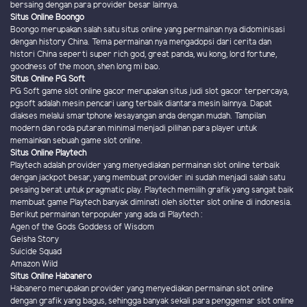
bersaing dengan para provider besar lainnya.
Situs Online Boongo
Boongo merupakan salah satu situs online yang permainan nya didominisasi
dengan history China. Tema permainan nya mengadopsi dari cerita dan
histori China seperti super rich god, great panda, wu kong, lord fortune,
goodness of the moon, shen long mi bao.
Situs Online PG Soft
PG Soft game slot online gacor merupakan situs judi slot gacor terpercaya,
pgsoft adalah mesin pencari uang terbaik diantara mesin lainnya. Dapat
diakses melalui smartphone kesayangan anda dengan mudah. Tampilan
modern dan roda putaran minimal menjadi pilihan para player untuk
memainkan sebuah game slot online.
Situs Online Playtech
Playtech adalah provider yang menyediakan permainan slot online terbaik
dengan jackpot besar, yang membuat provider ini sudah menjadi salah satu
pesaing berat untuk pragmatic play. Playtech memilih grafik yang sangat baik
membuat game Playtech banyak diminati oleh slotter slot online di indonesia.
Berikut permainan terpopuler yang ada di Playtech :
Agen of the Gods Goddess of Wisdom
Geisha Story
Suicide Squad
Amazon Wild
Situs Online Habanero
Habanero merupakan provider yang menyediakan permainan slot online
dengan grafik yang bagus, sehingga banyak sekali para penggemar slot online