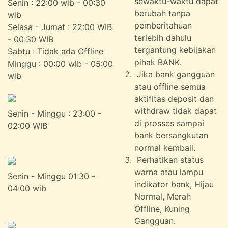
sewaktu-waktu dapat
Senin : 22:00 wib - 00:30
berubah tanpa
wib
pemberitahuan
Selasa - Jumat : 22:00 WIB
terlebih dahulu
- 00:30 WIB
tergantung kebijakan
Sabtu : Tidak ada Offline
pihak BANK.
Minggu : 00:00 wib - 05:00
Jika bank gangguan
wib
atau offline semua
aktifitas deposit dan
withdraw tidak dapat
Senin - Minggu : 23:00 -
di prosses sampai
02:00 WIB
bank bersangkutan
normal kembali.
Perhatikan status
warna atau lampu
Senin - Minggu 01:30 -
indikator bank, Hijau
04:00 wib
Normal, Merah
Offline, Kuning
Gangguan.