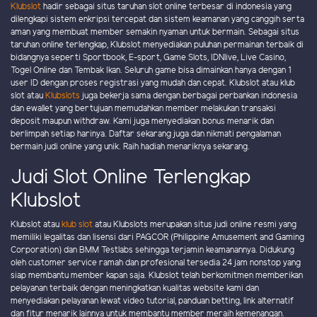
Klubslot
hadir sebagai situs taruhan slot online terbesar di indonesia yang
dilengkapi sistem enkripsi tercepat dan sistem keamanan yang canggih serta
aman yang membuat member semakin nyaman untuk bermain. Sebagai situs
taruhan online terlengkap, Klubslot menyediakan puluhan permainan terbaik di
bidangnya seperti Sportbook, E-sport, Game Slots, IDNlive, Live Casino,
Togel Online dan Tembak Ikan. Seluruh game bisa dimainkan hanya dengan 1
user ID dengan proses registrasi yang mudah dan cepat. Klubslot atau klub
slot atau
Klubslots
juga bekerja sama dengan berbagai perbankan indonesia
dan ewallet yang bertujuan memudahkan member melakukan transaksi
deposit maupun withdraw. Kami juga menyediakan bonus menarik dan
berlimpah setiap harinya. Daftar sekarang juga dan nikmati pengalaman
bermain judi online yang unik. Raih hadiah menariknya sekarang.
Judi Slot Online Terlengkap
Klubslot
Klubslot atau
klub slot
atau Klubslots merupakan situs judi online resmi yang
memiliki legalitas dan lisensi dari PAGCOR (Philippine Amusement and Gaming
Corporation) dan BMM Testlabs sehingga terjamin keamanannya. Didukung
oleh customer service ramah dan profesional tersedia 24 jam nonstop yang
siap membantu member kapan saja. Klubslot telah berkomitmen memberikan
pelayanan terbaik dengan meningkatkan kualitas website kami dan
menyediakan pelayanan lewat video tutorial, panduan betting, link alternatif
dan fitur menarik lainnya untuk membantu member meraih kemenangan.