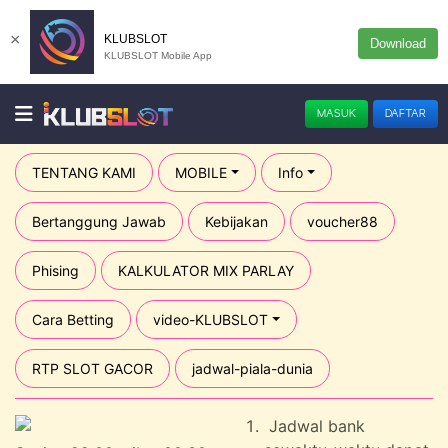
×
KLUBSLOT
Download
KLUBSLOT Mobile App
MASUK
DAFTAR
TENTANG KAMI
MOBILE
Info
Bertanggung Jawab
Kebijakan
voucher88
Phising
KALKULATOR MIX PARLAY
Cara Betting
video-KLUBSLOT
RTP SLOT GACOR
jadwal-piala-dunia
Jadwal bank