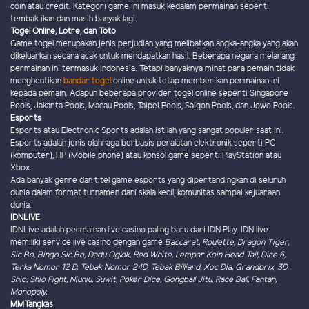
coin atau credit. Kategori game ini masuk kedalam permainan seperti
tembak ikan dan masih banyak lagi.
Togel Online, Lotre, dan Toto
Game togel merupakan jenis perjudian yang melibatkan angka-angka yang akan
dikeluarkan secara acak untuk mendapatkan hasil. Beberapa negara melarang
permainan ini termasuk Indonesia. Tetapi banyaknya minat para pemain tidak
menghentikan
bandar togel
online untuk tetap memberikan permainan ini
kepada pemain. Adapun beberapa provider togel online seperti Singapore
Pools, Jakarta Pools, Macau Pools, Taipei Pools, Saigon Pools, dan Jowo Pools.
Esports
Esports atau Electronic Sports adalah istilah yang sangat populer saat ini.
Esports adalah jenis olahraga berbasis peralatan elektronik seperti PC
(komputer), HP (Mobile phone) atau konsol game seperti PlayStation atau
Xbox.
Ada banyak genre dan titel game esports yang dipertandingkan di seluruh
dunia dalam format turnamen dari skala kecil, komunitas sampai kejuaraan
dunia.
IDNLIVE
IDNLive adalah permainan live casino paling baru dari IDN Play. IDN live
memiliki service live casino dengan game
Baccarat, Roulette, Dragon Tiger,
Sic Bo, Bingo Sic Bo, Dadu Oglok, Red White, Lempar Koin Head Tail, Dice 6,
Terka Nomor 12 D, Tebak Nomor 24D, Tebak Billiard, Xoc Dia, Grandprix, 3D
Shio, Shio Fight, Niuniu, Suwit, Poker Dice, Gongball Jitu, Race Ball, Fantan,
Monopoly.
MMTangkas