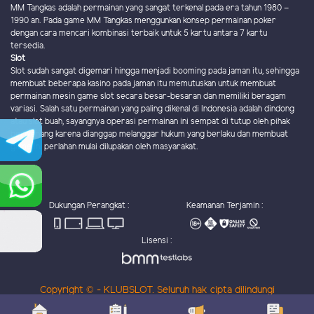
MM Tangkas adalah permainan yang sangat terkenal pada era tahun 1980 –
1990 an. Pada game MM Tangkas menggunkan konsep permainan poker
dengan cara mencari kombinasi terbaik untuk 5 kartu antara 7 kartu
tersedia.
Slot
Slot sudah sangat digemari hingga menjadi booming pada jaman itu, sehingga
membuat beberapa kasino pada jaman itu memutuskan untuk membuat
permainan mesin game slot secara besar-besaran dan memiliki beragam
variasi. Salah satu permainan yang paling dikenal di Indonesia adalah dindong
atau slot buah, sayangnya operasi permainan ini sempat di tutup oleh pihak
berwenang karena dianggap melanggar hukum yang berlaku dan membuat
game ini perlahan mulai dilupakan oleh masyarakat.
Dukungan Perangkat :
Keamanan Terjamin :
Lisensi :
Copyright © - KLUBSLOT. Seluruh hak cipta dilindungi