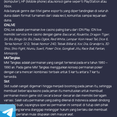
(komputer), HP (Mobile phone) atau konsol game seperti PlayStation atau
Xbox.
Ada banyak genre dan titel game esports yang dipertandingkan di seluruh
dunia dalam format turnamen dari skala kecil, komunitas sampai kejuaraan
dunia.
IDNLIVE
IDNLive adalah permainan live casino paling baru dari IDN Play. IDN live
memiliki service live casino dengan game
Baccarat, Roulette, Dragon Tiger,
Sic Bo, Bingo Sic Bo, Dadu Oglok, Red White, Lempar Koin Head Tail, Dice 6,
Terka Nomor 12 D, Tebak Nomor 24D, Tebak Billiard, Xoc Dia, Grandprix, 3D
Shio, Shio Fight, Niuniu, Suwit, Poker Dice, Gongball Jitu, Race Ball, Fantan,
Monopoly.
MMTangkas
MM Tangkas adalah permainan yang sangat terkenal pada era tahun 1980 –
1990 an. Pada game MM Tangkas menggunkan konsep permainan poker
dengan cara mencari kombinasi terbaik untuk 5 kartu antara 7 kartu
tersedia.
Slot
Slot sudah sangat digemari hingga menjadi booming pada jaman itu, sehingga
membuat beberapa kasino pada jaman itu memutuskan untuk membuat
permainan mesin game slot secara besar-besaran dan memiliki beragam
variasi. Salah satu permainan yang paling dikenal di Indonesia adalah dindong
atau slot buah, sayangnya operasi permainan ini sempat di tutup oleh pihak
berwenang karena dianggap melanggar hukum yang berlaku dan membuat
game ini perlahan mulai dilupakan oleh masyarakat.