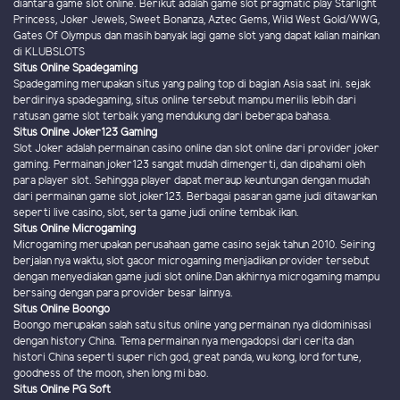
diantara game slot online. Berikut adalah game slot pragmatic play Starlight
Princess, Joker Jewels, Sweet Bonanza, Aztec Gems, Wild West Gold/WWG,
Gates Of Olympus dan masih banyak lagi game slot yang dapat kalian mainkan
di KLUBSLOTS
Situs Online Spadegaming
Spadegaming merupakan situs yang paling top di bagian Asia saat ini. sejak
berdirinya spadegaming, situs online tersebut mampu merilis lebih dari
ratusan game slot terbaik yang mendukung dari beberapa bahasa.
Situs Online Joker123 Gaming
Slot Joker adalah permainan casino online dan slot online dari provider joker
gaming. Permainan joker123 sangat mudah dimengerti, dan dipahami oleh
para player slot. Sehingga player dapat meraup keuntungan dengan mudah
dari permainan game slot joker123. Berbagai pasaran game judi ditawarkan
seperti live casino, slot, serta game judi online tembak ikan.
Situs Online Microgaming
Microgaming merupakan perusahaan game casino sejak tahun 2010. Seiring
berjalan nya waktu, slot gacor microgaming menjadikan provider tersebut
dengan menyediakan game judi slot online.Dan akhirnya microgaming mampu
bersaing dengan para provider besar lainnya.
Situs Online Boongo
Boongo merupakan salah satu situs online yang permainan nya didominisasi
dengan history China. Tema permainan nya mengadopsi dari cerita dan
histori China seperti super rich god, great panda, wu kong, lord fortune,
goodness of the moon, shen long mi bao.
Situs Online PG Soft