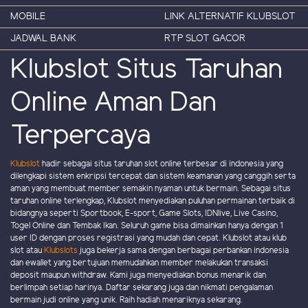
MOBILE
LINK ALTERNATIF KLUBSLOT
JADWAL BANK
RTP SLOT GACOR
Klubslot Situs Taruhan
Online Aman Dan
Terpercaya
Klubslot
hadir sebagai situs taruhan slot online terbesar di indonesia yang
dilengkapi sistem enkripsi tercepat dan sistem keamanan yang canggih serta
aman yang membuat member semakin nyaman untuk bermain. Sebagai situs
taruhan online terlengkap, Klubslot menyediakan puluhan permainan terbaik di
bidangnya seperti Sportbook, E-sport, Game Slots, IDNlive, Live Casino,
Togel Online dan Tembak Ikan. Seluruh game bisa dimainkan hanya dengan 1
user ID dengan proses registrasi yang mudah dan cepat. Klubslot atau klub
slot atau
Klubslots
juga bekerja sama dengan berbagai perbankan indonesia
dan ewallet yang bertujuan memudahkan member melakukan transaksi
deposit maupun withdraw. Kami juga menyediakan bonus menarik dan
berlimpah setiap harinya. Daftar sekarang juga dan nikmati pengalaman
bermain judi online yang unik. Raih hadiah menariknya sekarang.