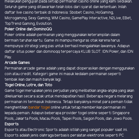
melakukan pengujian pada setiap permainan casino online yang kami sediakan.
Seluruh game yang ditawarkan telah lolos dari syarat dan ketentuan. Inilah
daftar live casino terbaik di Indonesia: Sbobet Casino, HoGaming,
Microgaming, Sexy Gaming, WM Casino, GamePlay Interactive, N2Live, EBet,
TopTrend Gaming, Evolution.
Poker Online dan DominoQQ
Poker online adalah permainan yang menggunakan keterampilan dalam
bermain taruhan kartu. Game ini mampu menguras otak karena harus
mempunyai strategi yang pas untuk berhasil mengalahkan lawannya. Adapun
daftar situs poker dan dominoqq terpercaya KLUB SLOT: IDN Poker, dan IDN
Play.
Arcade Games
Permainan arcade game adalah yang dapat dioperasikan dengan menggunakan
coin atau credit. Kategori game ini masuk kedalam permainan seperti
tembak ikan dan masih banyak lagi.
Togel Online, Lotre, dan Toto
Game togel merupakan jenis perjudian yang melibatkan angka-angka yang akan
dikeluarkan secara acak untuk mendapatkan hasil. Beberapa negara melarang
permainan ini termasuk Indonesia. Tetapi banyaknya minat para pemain tidak
menghentikan
bandar togel
online untuk tetap memberikan permainan ini
kepada pemain. Adapun beberapa provider togel online seperti Singapore
Pools, Jakarta Pools, Macau Pools, Taipei Pools, Saigon Pools, dan Jowo Pools.
Esports
Esports atau Electronic Sports adalah istilah yang sangat populer saat ini.
Esports adalah jenis olahraga berbasis peralatan elektronik seperti PC