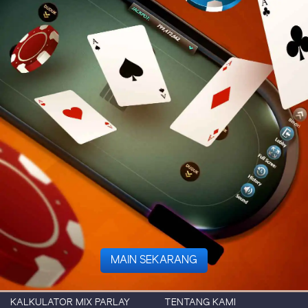
MAIN SEKARANG
KALKULATOR MIX PARLAY
TENTANG KAMI