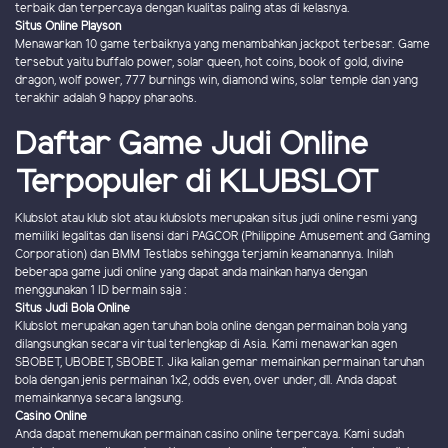
terbaik dan terpercaya dengan kualitas paling atas di kelasnya.
Situs Online Playson
Menawarkan 10 game terbaiknya yang menambahkan jackpot terbesar. Game
tersebut yaitu buffalo power, solar queen, hot coins, book of gold, divine
dragon, wolf power, 777 burnings win, diamond wins, solar temple dan yang
terakhir adalah 9 happy pharaohs.
Daftar Game Judi Online
Terpopuler di KLUBSLOT
Klubslot atau klub slot atau klubslots merupakan situs judi online resmi yang
memiliki legalitas dan lisensi dari PAGCOR (Philippine Amusement and Gaming
Corporation) dan BMM Testlabs sehingga terjamin keamanannya. Inilah
beberapa game judi online yang dapat anda mainkan hanya dengan
menggunakan 1 ID bermain saja :
Situs Judi Bola Online
Klubslot merupakan agen taruhan bola online dengan permainan bola yang
dilangsungkan secara virtual terlengkap di Asia. Kami menawarkan agen
SBOBET, UBOBET, SBOBET. Jika kalian gemar memainkan permainan taruhan
bola dengan jenis permainan 1x2, odds even, over under, dll. Anda dapat
memainkannya secara langsung.
Casino Online
Anda dapat menemukan permainan casino online terpercaya. Kami sudah